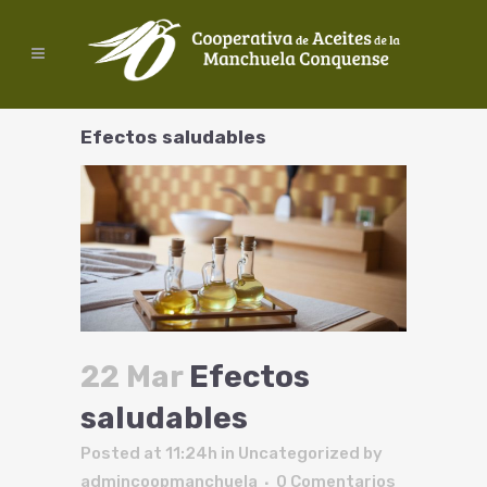
Efectos saludables
22 Mar
Efectos
saludables
Posted at 11:24h
in
Uncategorized
by
admincoopmanchuela
0 Comentarios