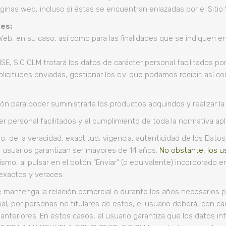
ginas web, incluso si éstas se encuentran enlazadas por el Sitio
es:
Web, en su caso, así como para las finalidades que se indiquen en
C CLM tratará los datos de carácter personal facilitados por 
solicitudes enviadas, gestionar los c.v. que podamos recibir, así
ión para poder suministrarle los productos adquiridos y realizar l
er personal facilitados y el cumplimiento de toda la normativa apl
o, de la veracidad, exactitud, vigencia, autenticidad de los Da
 usuarios garantizan ser mayores de 14 años.
No obstante, los u
mo, al pulsar en el botón “Enviar” (o equivalente) incorporado en
 exactos y veraces.
antenga la relación comercial o durante los años necesarios par
l, por personas no titulares de estos, el usuario deberá, con car
anteriores. En estos casos, el usuario garantiza que los datos 