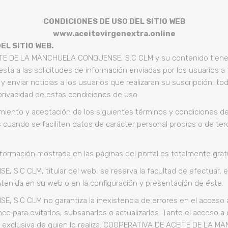
CONDICIONES DE USO DEL SITIO WEB
www.aceitevirgenextra.online
EL SITIO WEB.
TE DE LA MANCHUELA CONQUENSE, S.C CLM y su contenido tiene un
esta a las solicitudes de información enviadas por los usuarios a
 enviar noticias a los usuarios que realizaran su suscripción, todo
 privacidad de estas condiciones de uso.
imiento y aceptación de los siguientes términos y condiciones d
cuando se faciliten datos de carácter personal propios o de terce
información mostrada en las páginas del portal es totalmente gratu
C CLM, titular del web, se reserva la facultad de efectuar, e
ntenida en su web o en la configuración y presentación de éste.
C CLM no garantiza la inexistencia de errores en el acceso a l
ce para evitarlos, subsanarlos o actualizarlos. Tanto el acceso
ad exclusiva de quien lo realiza. COOPERATIVA DE ACEITE DE LA