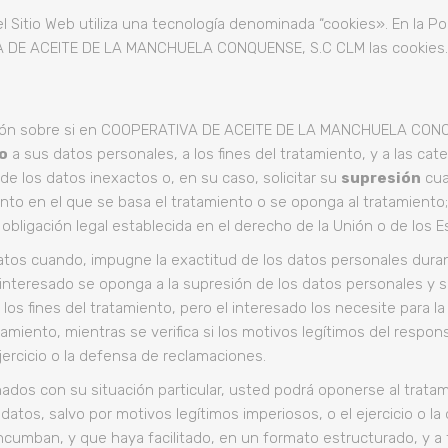
l Sitio Web utiliza una tecnología denominada “cookies». En la Po
A DE ACEITE DE LA MANCHUELA CONQUENSE, S.C CLM las cookies. Pu
ación sobre si en COOPERATIVA DE ACEITE DE LA MANCHUELA CON
o
a sus datos personales, a los fines del tratamiento, y a las ca
de los datos inexactos o, en su caso, solicitar su
supresión
cua
ento en el que se basa el tratamiento o se oponga al tratamient
a obligación legal establecida en el derecho de la Unión o de los
tos cuando, impugne la exactitud de los datos personales durante
 interesado se oponga a la supresión de los datos personales y sol
s fines del tratamiento, pero el interesado los necesite para la 
amiento, mientras se verifica si los motivos legítimos del respon
ercicio o la defensa de reclamaciones.
nados con su situación particular, usted podrá oponerse al tra
os, salvo por motivos legítimos imperiosos, o el ejercicio o la
ncumban, y que haya facilitado, en un formato estructurado, y a 