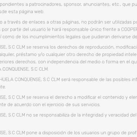
pondientes a patrocinadores, sponsor, anunciantes, etc., que pu
sde esta página web.
 a través de enlaces a otras páginas, no podrán ser utilizadas por
smas por parte del usuario le hará responsable único frente a 
í como de los incumplimientos legales que pudieran derivarse de l
.C CLM se reserva los derechos de reproducción, modificació
alquiler, préstamo y/o cualquier otro derecho de propiedad intele
nteriores derechos, con independencia del medio o forma en el que
A CONQUENSE, S.C CLM.
ELA CONQUENSE, S.C CLM será responsable de las posibles infra
ite.
.C CLM se reserva el derecho a modificar el contenido y elem
e de acuerdo con el ejercicio de sus servicios.
C CLM no se responsabiliza de la integridad y veracidad del c
.C CLM pone a disposición de los usuarios un grupo de profesi