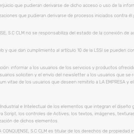
juicio que pudieran derivarse de dicho acceso o uso de la infor
zaciones que pudieran derivarse de procesos iniciados contra él 
.C CLM no se responsabiliza del estado de la conexión de acc
web y que dan cumplimiento al artículo 10 de la LSSI se pueden co
nuación: informar a los usuarios de los servicios y productos o
uarios soliciten y el envío del newsletter a los usuarios que se r
ulum vitae de los usuarios que deseen remitirlo a LA EMPRESA y el
dustrial e Intelectual de los elementos que integran el diseño 
 Script, los controles de Actives, los textos, imágenes, texturas,
lización de dichos elementos.
NQUENSE, S.C CLM es titular de los derechos de propiedad indu