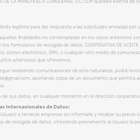
TE DE LA MANCHUELA CONQUENSE, S.C CLM quedará exenta de cual
terés legítimo para dar respuesta a las solicitudes enviadas por 
aquellas finalidades no contempladas en los casos anteriores co
á en los formularios de recogida de datos, COOPERATIVA DE ACE
o, correo electrónico, SMS, o cualquier otro medio de comunicaci
uctos y/servicios que ofrecemos.
guir recibiendo comunicaciones de esta naturaleza, podrá revoc
ite@gmail.com, aportando copia de un documento que permita acred
ba.
o de sus datos, en cualquier momento en la dirección cooperati
as Internacionales de Datos:
Usuario a terceras empresas sin informarle y recabar su previo c
s de recogida de datos, ofreciendo previamente al Usuario la posi