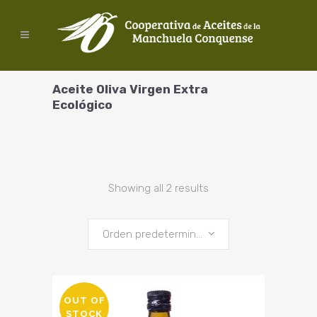
Aceite Oliva Virgen Extra
Ecológico
Showing all 2 results
Orden predeterminado
OUT OF
STOCK